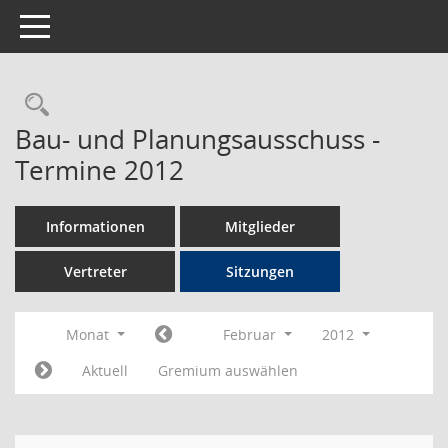
Toggle navigation
Rechercheauswahl
Bau- und Planungsausschuss -
Termine 2012
Informationen
Mitglieder
Vertreter
Sitzungen
Monat
Februar
2012
Aktuell
Gremium auswählen