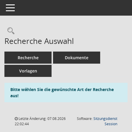
Toggle navigation
Rechercheauswahl
Recherche Auswahl
Recherche
Dokumente
Vorlagen
Bitte wählen Sie die gewünschte Art der Recherche
aus!
Letzte Änderung: 07.08.2026
Software:
Sitzungsdienst
(Wird in
22:02:44
Session