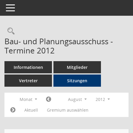
Toggle navigation
Rechercheauswahl
Bau- und Planungsausschuss -
Termine 2012
Informationen
Mitglieder
Vertreter
Sitzungen
Monat
August
2012
Aktuell
Gremium auswählen