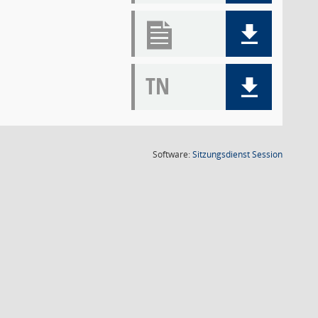
TN
(Wird in
Software:
Sitzungsdienst
Session