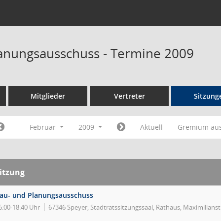
anungsausschuss - Termine 2009
Mitglieder
Vertreter
Sitzung
Februar
2009
Aktuell
Gremium au
itzung
au- und Planungsausschuss
6:00-18:40 Uhr
67346 Speyer, Stadtratssitzungssaal, Rathaus, Maximilians