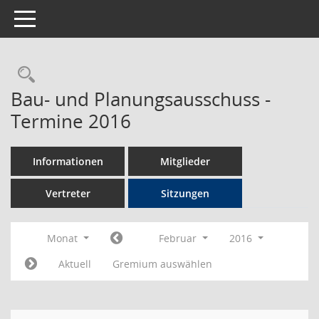
Toggle navigation
Rechercheauswahl
Bau- und Planungsausschuss -
Termine 2016
Informationen
Mitglieder
Vertreter
Sitzungen
Monat
Februar
2016
Aktuell
Gremium auswählen