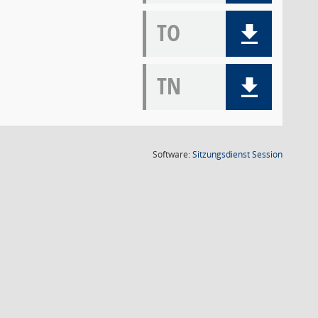
TO
TN
(Wird in
Software:
Sitzungsdienst
Session