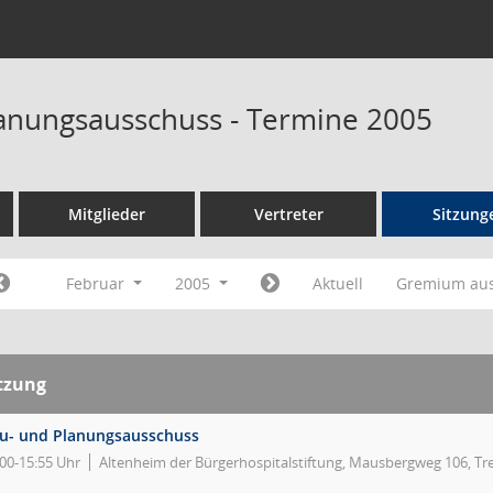
anungsausschuss - Termine 2005
Mitglieder
Vertreter
Sitzung
Februar
2005
Aktuell
Gremium au
tzung
u- und Planungsausschuss
:00-15:55 Uhr
Altenheim der Bürgerhospitalstiftung, Mausbergweg 106, Tr