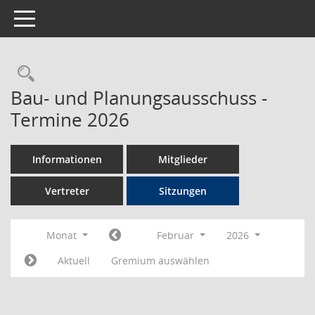
Toggle navigation
Rechercheauswahl
Bau- und Planungsausschuss -
Termine 2026
Informationen
Mitglieder
Vertreter
Sitzungen
Monat
Februar
2026
Aktuell
Gremium auswählen