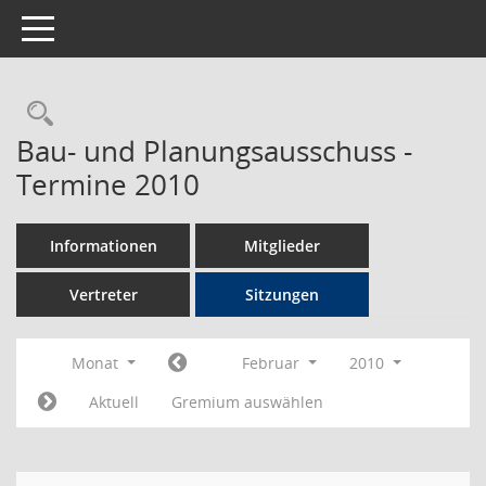
Toggle navigation
Rechercheauswahl
Bau- und Planungsausschuss -
Termine 2010
Informationen
Mitglieder
Vertreter
Sitzungen
Monat
Februar
2010
Aktuell
Gremium auswählen