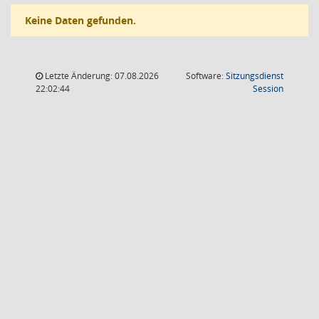
Keine Daten gefunden.
Letzte Änderung: 07.08.2026
Software:
Sitzungsdienst
(Wird in
22:02:44
Session