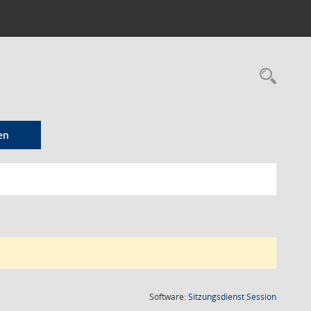
Rec
en
(Wird in
Software:
Sitzungsdienst
Session