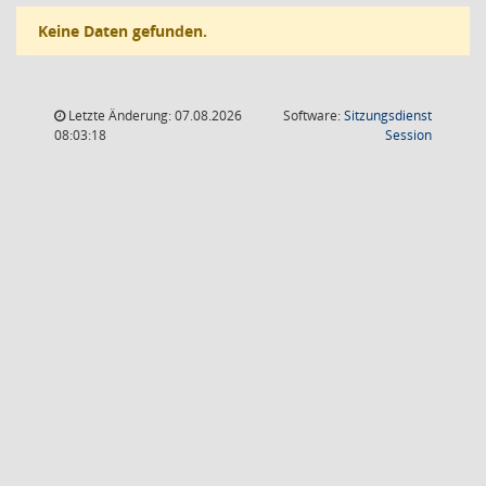
Keine Daten gefunden.
Letzte Änderung: 07.08.2026
Software:
Sitzungsdienst
(Wird in
08:03:18
Session