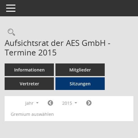
Toggle navigation
Rechercheauswahl
Aufsichtsrat der AES GmbH -
Termine 2015
Informationen
Mitglieder
Vertreter
Sitzungen
Jahr
2015
Gremium auswählen