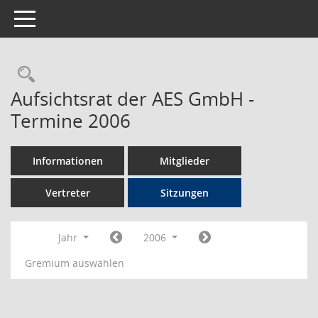
Toggle navigation
Rechercheauswahl
Aufsichtsrat der AES GmbH -
Termine 2006
Informationen
Mitglieder
Vertreter
Sitzungen
Jahr
2006
Gremium auswählen