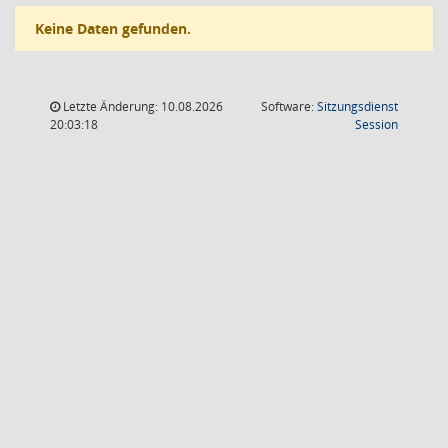
Keine Daten gefunden.
Letzte Änderung: 10.08.2026
Software:
Sitzungsdienst
(Wird in
20:03:18
Session