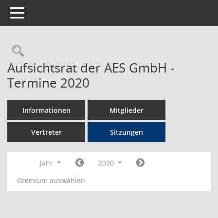
Toggle navigation
Rechercheauswahl
Aufsichtsrat der AES GmbH -
Termine 2020
Informationen
Mitglieder
Vertreter
Sitzungen
Jahr
2020
Gremium auswählen