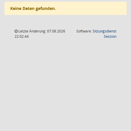
Keine Daten gefunden.
Letzte Änderung: 07.08.2026
Software:
Sitzungsdienst
(Wird in
22:02:44
Session