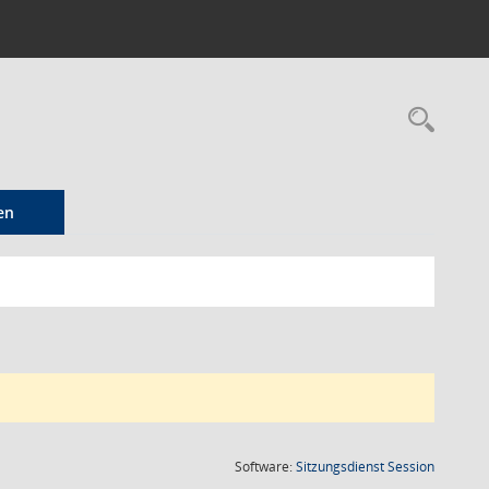
Rec
en
(Wird in
Software:
Sitzungsdienst
Session