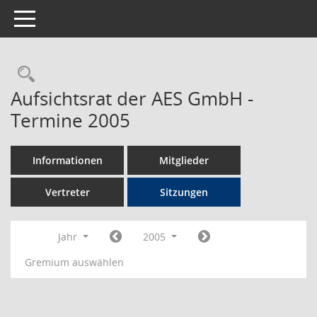
Toggle navigation
Rechercheauswahl
Aufsichtsrat der AES GmbH -
Termine 2005
Informationen
Mitglieder
Vertreter
Sitzungen
Jahr
2005
Gremium auswählen