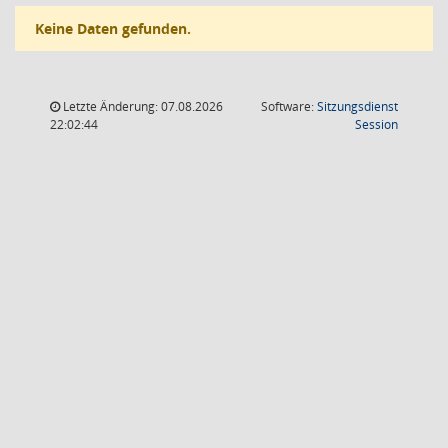
Keine Daten gefunden.
Letzte Änderung: 07.08.2026
Software:
Sitzungsdienst
(Wird in
22:02:44
Session