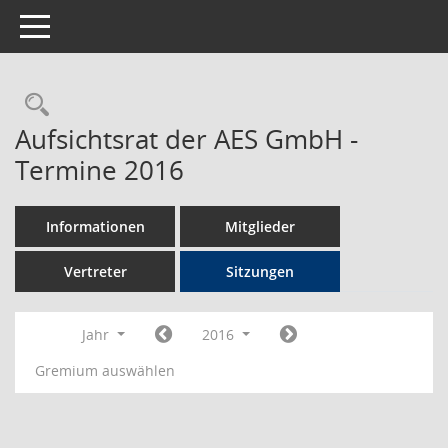
Toggle navigation
Rechercheauswahl
Aufsichtsrat der AES GmbH -
Termine 2016
Informationen
Mitglieder
Vertreter
Sitzungen
Jahr
2016
Gremium auswählen