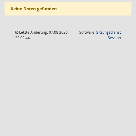
Keine Daten gefunden.
Letzte Änderung: 07.08.2026
Software:
Sitzungsdienst
(Wird in
22:02:44
Session