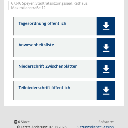
67346 Speyer, Stadtratssitzungssaal, Rathaus,
Maximilianstraße 12
Tagesordnung öffentlich
Anwesenheitsliste
Niederschrift Zwischenblätter
Teilniederschrift öffentlich
6 Sätze
Software:
(Wird in
Letzte Änderung: 07.08.2026
Sitzungsdienst
Session