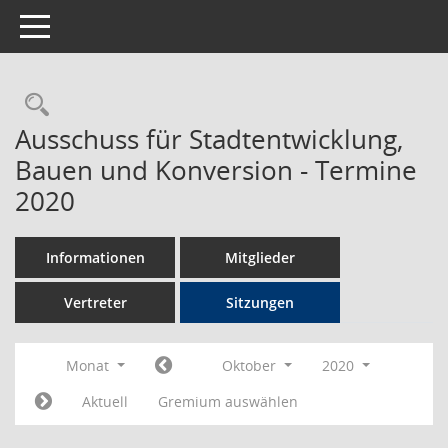
Toggle navigation
Rechercheauswahl
Ausschuss für Stadtentwicklung,
Bauen und Konversion - Termine
2020
Informationen
Mitglieder
Vertreter
Sitzungen
Monat
Oktober
2020
Aktuell
Gremium auswählen