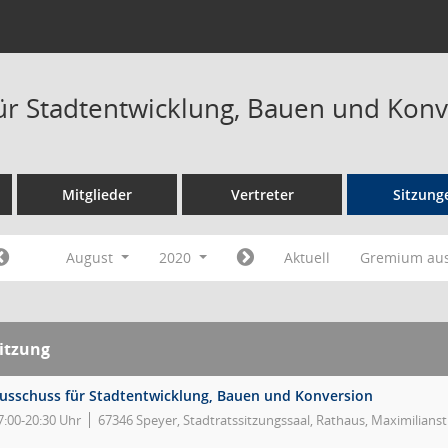
ür Stadtentwicklung, Bauen und Konv
Mitglieder
Vertreter
Sitzung
August
2020
Aktuell
Gremium au
itzung
usschuss für Stadtentwicklung, Bauen und Konversion
7:00-20:30 Uhr
67346 Speyer, Stadtratssitzungssaal, Rathaus, Maximilians