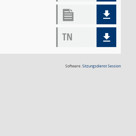
TN
(Wird in
Software:
Sitzungsdienst
Session