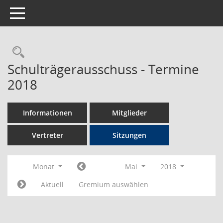
Toggle navigation
Rechercheauswahl
Schulträgerausschuss - Termine
2018
Informationen
Mitglieder
Vertreter
Sitzungen
Monat
Mai
2018
Aktuell
Gremium auswählen