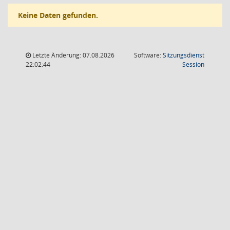
Keine Daten gefunden.
Letzte Änderung: 07.08.2026
Software:
Sitzungsdienst
(Wird in
22:02:44
Session