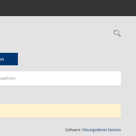
Rec
en
swählen
(Wird in
Software:
Sitzungsdienst
Session