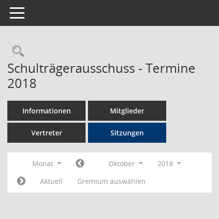
Toggle navigation
Rechercheauswahl
Schulträgerausschuss - Termine
2018
Informationen
Mitglieder
Vertreter
Sitzungen
Monat
Oktober
2018
Aktuell
Gremium auswählen