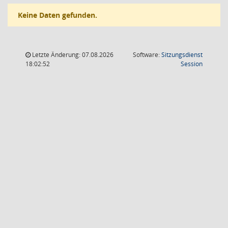
Keine Daten gefunden.
Letzte Änderung: 07.08.2026
Software:
Sitzungsdienst
(Wird in
18:02:52
Session