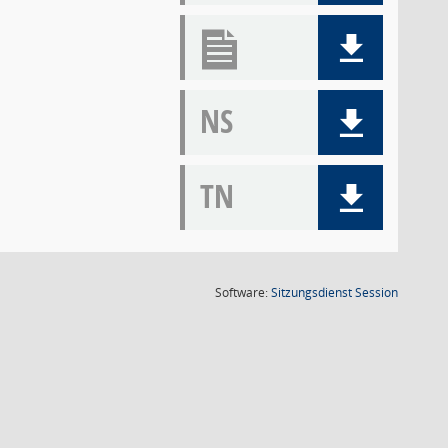
NS
TN
(Wird in
Software:
Sitzungsdienst
Session