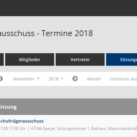
ausschuss - Termine 2018
Mitglieder
Vertreter
Sitzung
November
2018
Aktuell
Gremium au
Sitzung
Schulträgerausschuss
17:00-17:50 Uhr
67346 Speyer, Sitzungszimmer 1, Rathaus, Maximilianstra