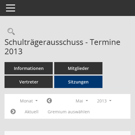
Toggle navigation
Rechercheauswahl
Schulträgerausschuss - Termine
2013
Informationen
Mitglieder
Vertreter
Sitzungen
Monat
Mai
2013
Aktuell
Gremium auswählen