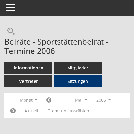
Toggle navigation
Rechercheauswahl
Beiräte - Sportstättenbeirat -
Termine 2006
Informationen
Mitglieder
Vertreter
Sitzungen
Monat
Mai
2006
Aktuell
Gremium auswählen