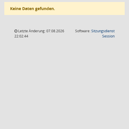
Keine Daten gefunden.
Letzte Änderung: 07.08.2026
Software:
Sitzungsdienst
(Wird in
22:02:44
Session