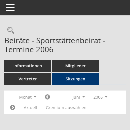
Toggle navigation
Rechercheauswahl
Beiräte - Sportstättenbeirat -
Termine 2006
Informationen
Mitglieder
Vertreter
Sitzungen
Monat
Juni
2006
Aktuell
Gremium auswählen