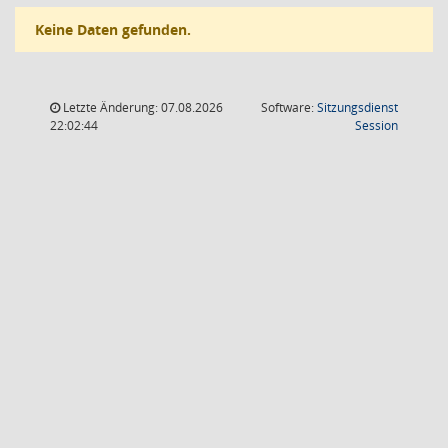
Keine Daten gefunden.
Letzte Änderung: 07.08.2026
Software:
Sitzungsdienst
(Wird in
22:02:44
Session