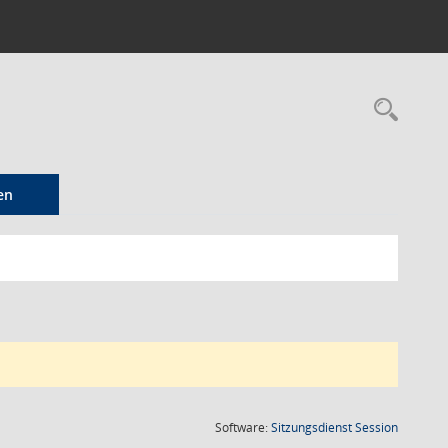
Rec
en
(Wird in
Software:
Sitzungsdienst
Session