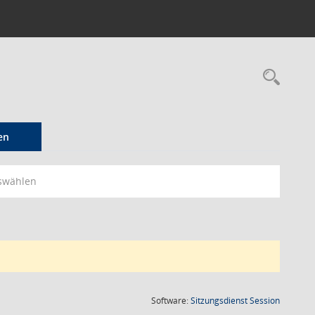
Rec
en
swählen
(Wird in
Software:
Sitzungsdienst
Session