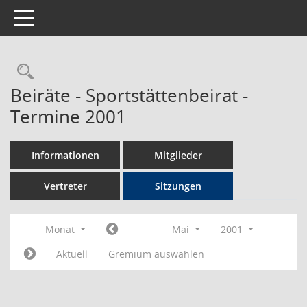
Toggle navigation
Rechercheauswahl
Beiräte - Sportstättenbeirat -
Termine 2001
Informationen
Mitglieder
Vertreter
Sitzungen
Monat
Mai
2001
Aktuell
Gremium auswählen