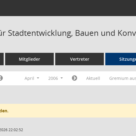
ür Stadtentwicklung, Bauen und Konv
Mitglieder
Vertreter
Sitzung
April
2006
Aktuell
Gremium au
den.
2026 22:02:52