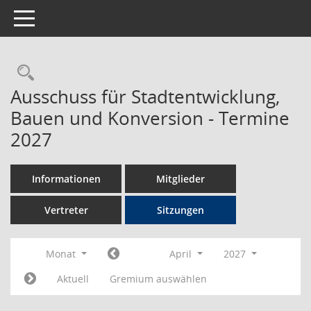
Toggle navigation
Rechercheauswahl
Ausschuss für Stadtentwicklung,
Bauen und Konversion - Termine
2027
Informationen
Mitglieder
Vertreter
Sitzungen
Monat
April
2027
Aktuell
Gremium auswählen