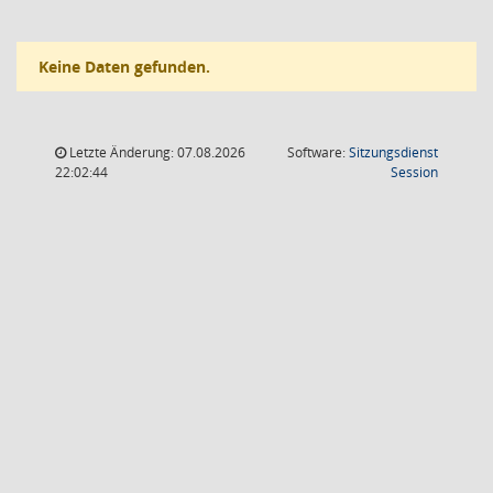
Keine Daten gefunden.
Letzte Änderung: 07.08.2026
Software:
Sitzungsdienst
(Wird in
22:02:44
Session