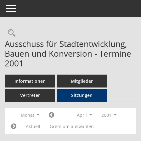
Toggle navigation
Rechercheauswahl
Ausschuss für Stadtentwicklung,
Bauen und Konversion - Termine
2001
Informationen
Mitglieder
Vertreter
Sitzungen
Monat
April
2001
Aktuell
Gremium auswählen