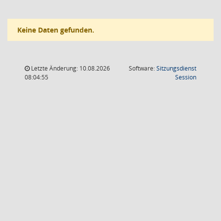
Keine Daten gefunden.
Letzte Änderung: 10.08.2026
Software:
Sitzungsdienst
(Wird in
08:04:55
Session