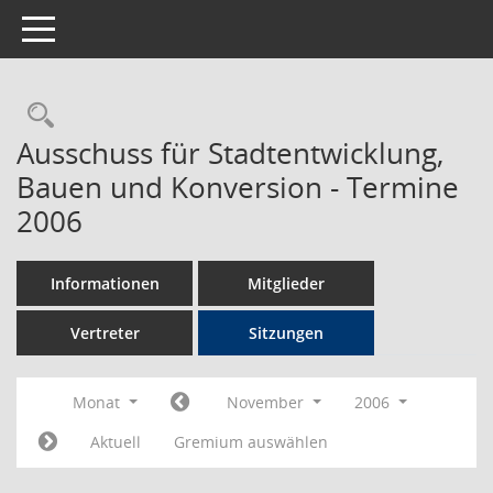
Toggle navigation
Rechercheauswahl
Ausschuss für Stadtentwicklung,
Bauen und Konversion - Termine
2006
Informationen
Mitglieder
Vertreter
Sitzungen
Monat
November
2006
Aktuell
Gremium auswählen