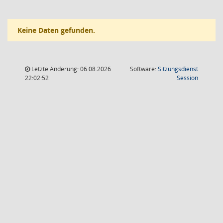
Keine Daten gefunden.
Letzte Änderung: 06.08.2026
Software:
Sitzungsdienst
(Wird in
22:02:52
Session