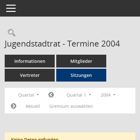
Toggle navigation
Rechercheauswahl
Jugendstadtrat - Termine 2004
Informationen
Mitglieder
Vertreter
Sitzungen
Quartal
Quartal 1
2004
Aktuell
Gremium auswählen
Keine Daten gefunden.