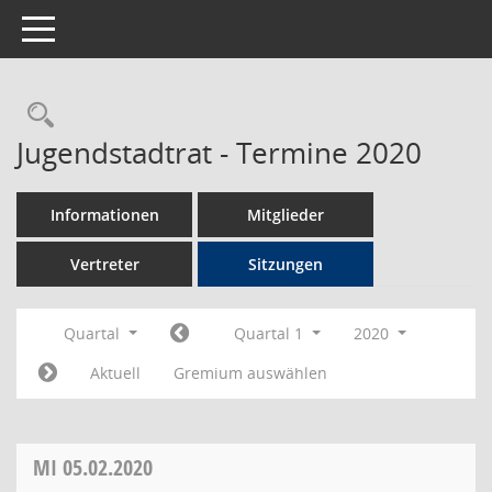
Toggle navigation
Rechercheauswahl
Jugendstadtrat - Termine 2020
Informationen
Mitglieder
Vertreter
Sitzungen
Quartal
Quartal 1
2020
Aktuell
Gremium auswählen
MI
05.02.2020