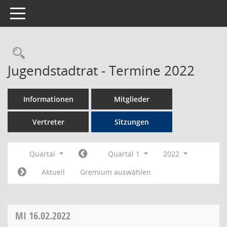
Toggle navigation
Rechercheauswahl
Jugendstadtrat - Termine 2022
Informationen
Mitglieder
Vertreter
Sitzungen
Quartal
Quartal 1
2022
Aktuell
Gremium auswählen
MI
16.02.2022