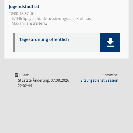
Jugendstadtrat
18:00-18:37 Uhr
67346 Speyer, Stadtratssitzungssaal, Rathaus,
Maximilianstraße 12
Tagesordnung öffentlich
1 Satz
Software:
(Wird in
Letzte Änderung: 07.08.2026
Sitzungsdienst
Session
22:02:44