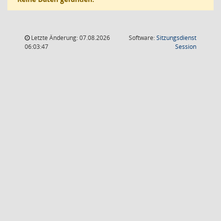
Letzte Änderung: 07.08.2026
Software:
Sitzungsdienst
(Wird in
06:03:47
Session