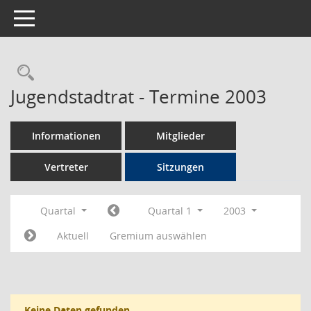
Toggle navigation
Rechercheauswahl
Jugendstadtrat - Termine 2003
Informationen
Mitglieder
Vertreter
Sitzungen
Quartal
Quartal 1
2003
Aktuell
Gremium auswählen
Keine Daten gefunden.