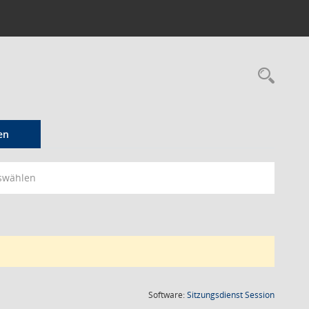
Rec
en
swählen
(Wird in
Software:
Sitzungsdienst
Session