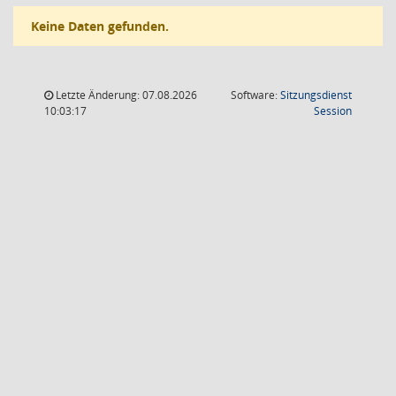
Keine Daten gefunden.
Letzte Änderung: 07.08.2026
Software:
Sitzungsdienst
(Wird in
10:03:17
Session