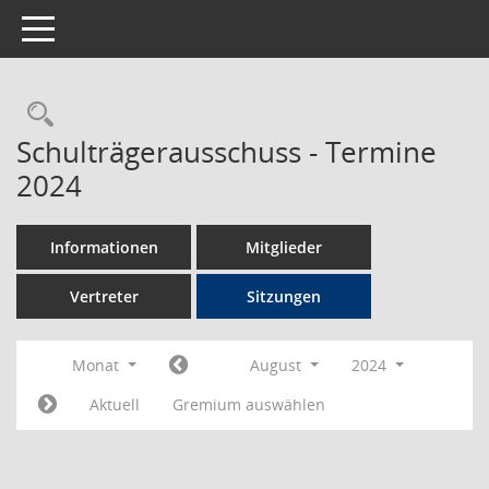
Toggle navigation
Rechercheauswahl
Schulträgerausschuss - Termine
2024
Informationen
Mitglieder
Vertreter
Sitzungen
Monat
August
2024
Aktuell
Gremium auswählen