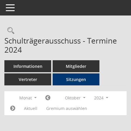
Toggle navigation
Rechercheauswahl
Schulträgerausschuss - Termine
2024
Informationen
Mitglieder
Vertreter
Sitzungen
Monat
Oktober
2024
Aktuell
Gremium auswählen