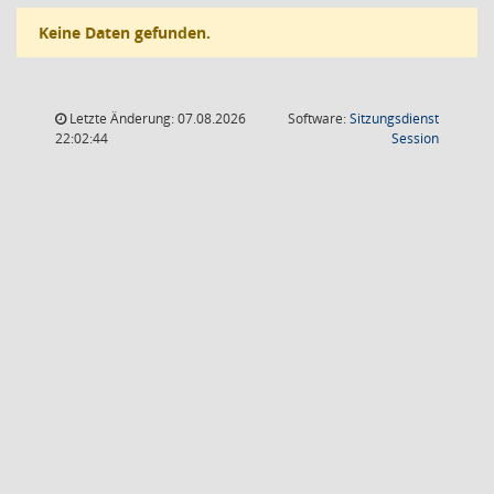
Keine Daten gefunden.
Letzte Änderung: 07.08.2026
Software:
Sitzungsdienst
(Wird in
22:02:44
Session