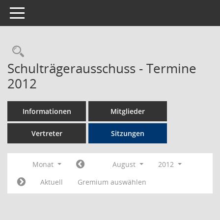
Toggle navigation
Rechercheauswahl
Schulträgerausschuss - Termine
2012
Informationen
Mitglieder
Vertreter
Sitzungen
Monat
August
2012
Aktuell
Gremium auswählen