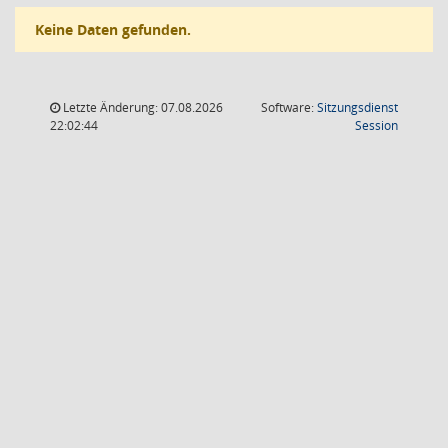
Keine Daten gefunden.
Letzte Änderung: 07.08.2026
Software:
Sitzungsdienst
(Wird in
22:02:44
Session