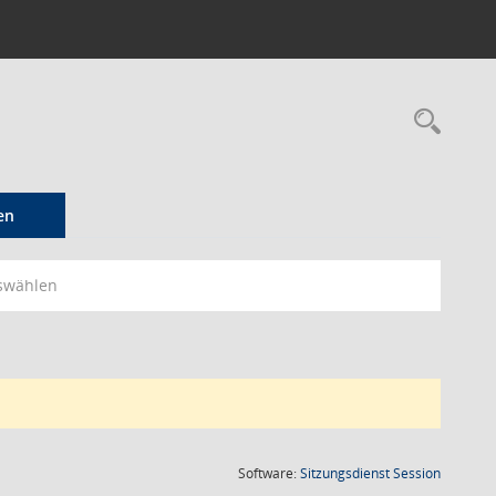
Rec
en
swählen
(Wird in
Software:
Sitzungsdienst
Session