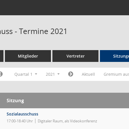
huss - Termine 2021
Mitglieder
Vertreter
Sitzung
Quartal 1
2021
Aktuell
Gremium au
Sitzung
Sozialausschuss
17:00-18:40 Uhr
Digitaler Raum, als Videokonferenz