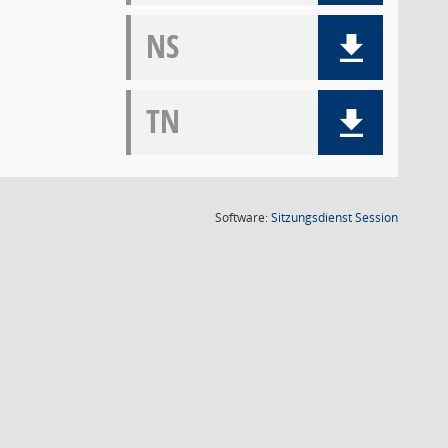
NS
TN
(Wird in
Software:
Sitzungsdienst
Session