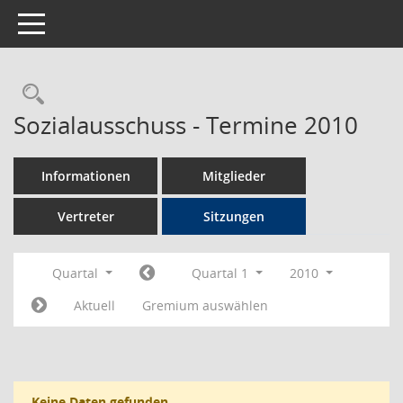
Toggle navigation
Rechercheauswahl
Sozialausschuss - Termine 2010
Informationen
Mitglieder
Vertreter
Sitzungen
Quartal
Quartal 1
2010
Aktuell
Gremium auswählen
Keine Daten gefunden.