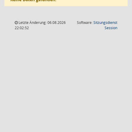
Letzte Änderung: 06.08.2026
Software:
Sitzungsdienst
(Wird in
22:02:52
Session