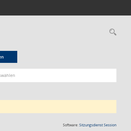
Rec
en
swählen
(Wird in
Software:
Sitzungsdienst
Session