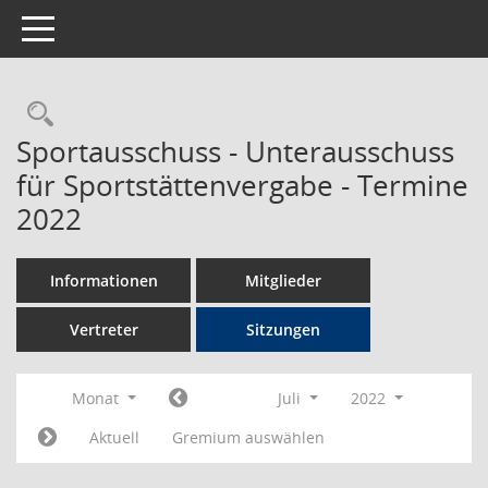
Toggle navigation
Rechercheauswahl
Sportausschuss - Unterausschuss
für Sportstättenvergabe - Termine
2022
Informationen
Mitglieder
Vertreter
Sitzungen
Monat
Juli
2022
Aktuell
Gremium auswählen