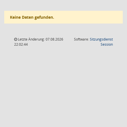
Keine Daten gefunden.
Letzte Änderung: 07.08.2026
Software:
Sitzungsdienst
(Wird in
22:02:44
Session