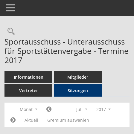
Toggle navigation
Rechercheauswahl
Sportausschuss - Unterausschuss
für Sportstättenvergabe - Termine
2017
Informationen
Mitglieder
Vertreter
Sitzungen
Monat
Juli
2017
Aktuell
Gremium auswählen