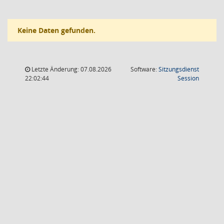
Keine Daten gefunden.
Letzte Änderung: 07.08.2026
Software:
Sitzungsdienst
(Wird in
22:02:44
Session