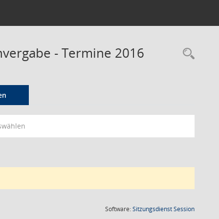
envergabe - Termine 2016
Rec
en
swählen
(Wird in
Software:
Sitzungsdienst
Session