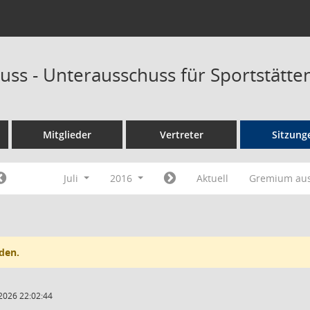
uss - Unterausschuss für Sportstätt
Mitglieder
Vertreter
Sitzung
Juli
2016
Aktuell
Gremium au
den.
2026 22:02:44