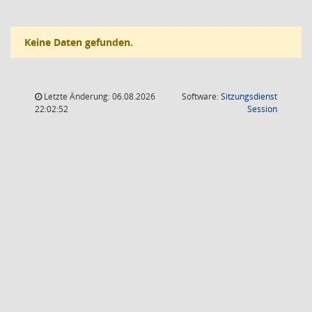
Keine Daten gefunden.
Letzte Änderung: 06.08.2026
Software:
Sitzungsdienst
(Wird in
22:02:52
Session