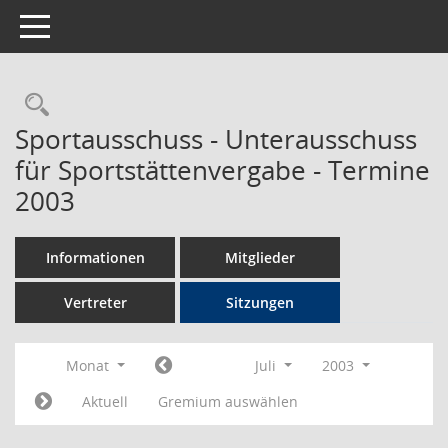
Toggle navigation
Rechercheauswahl
Sportausschuss - Unterausschuss
für Sportstättenvergabe - Termine
2003
Informationen
Mitglieder
Vertreter
Sitzungen
Monat
Juli
2003
Aktuell
Gremium auswählen