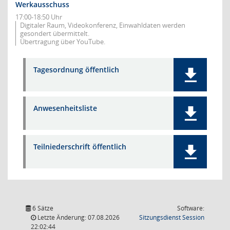
Werkausschuss
17:00-18:50 Uhr
Digitaler Raum, Videokonferenz, Einwahldaten werden
gesondert übermittelt.
Übertragung über YouTube.
Tagesordnung öffentlich
Anwesenheitsliste
Teilniederschrift öffentlich
6 Sätze
Software:
(Wird in
Letzte Änderung: 07.08.2026
Sitzungsdienst
Session
22:02:44